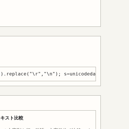
").replace("\r","\n"); s=unicodedata.normaliz
テキスト比較