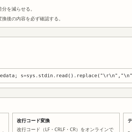
差分を減らせる。
変換後の内容を必ず確認する。
edata; s=sys.stdin.read().replace("\r\n","\n
改行コード変換
改行コード（LF・CRLF・CR）をオンラインで