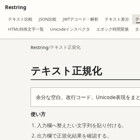
Restring
テキスト比較
JSON比較
JWTデコード・解析
テキスト差分
テ
HTML特殊文字一覧
Unicodeインスペクタ
エポック時間変換
タ
テキスト正規化
Restring
/
テキスト正規化
余分な空白、改行コード、Unicode表現
使い方
入力欄へ整えたい文字列を貼り付ける。
出力欄で正規化結果を確認する。