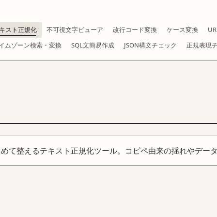
キスト正規化
不可視文字ビューア
改行コード変換
ケース変換
U
イムゾーン検索・変換
SQL文簡易作成
JSON構文チェック
正規表現
をまとめて整えるテキスト正規化ツール。コピペ由来の揺れやデー